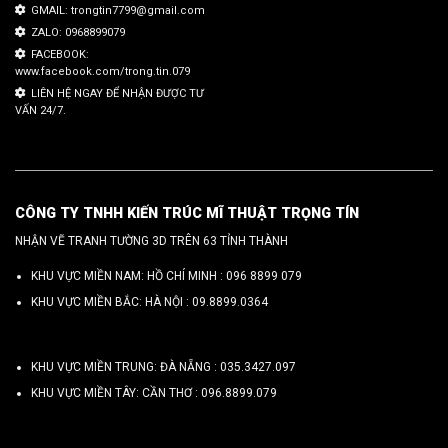
GMAIL: trongtin7799@gmail.com
ZALO: 0968899079
FACEBOOK:
www.facebook.com/trong.tin.079
LIÊN HỆ NGAY ĐỂ NHẬN ĐƯỢC TƯ
VẤN 24/7.
CÔNG TY TNHH KIẾN TRÚC MĨ THUẬT TRỌNG TÍN
NHẬN VẼ TRANH TƯỜNG 3D TRÊN 63 TỈNH THÀNH
KHU VỰC MIỀN NAM: HỒ CHÍ MINH :
096 8899 079
KHU VỰC MIỀN BẮC: HÀ NỘI :
09.8899.0364
KHU VỰC MIỀN TRUNG: ĐÀ NẴNG :
035.3427.097
KHU VỰC MIỀN TÂY: CẦN THƠ :
096.8899.079