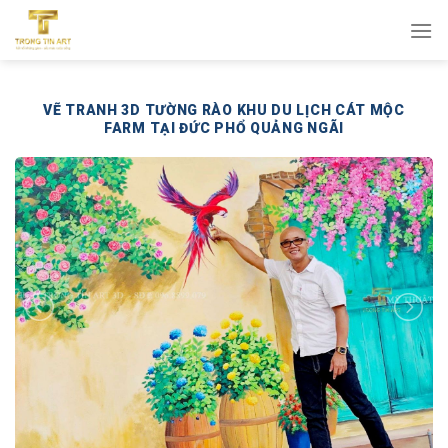
Bỏ
qua
nội
dung
VẼ TRANH 3D TƯỜNG RÀO KHU DU LỊCH CÁT MỘC
FARM TẠI ĐỨC PHỔ QUẢNG NGÃI