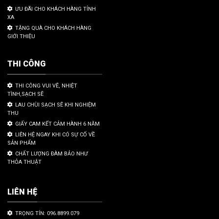
ƯU ĐÃI CHO KHÁCH HÀNG TỈNH
XA
TẶNG QUÀ CHO KHÁCH HÀNG
GIỚI THIỆU
THI CÔNG
THI CÔNG VUI VẼ, NHIỆT
TÌNH,SẠCH SẼ
LAU CHÙI SẠCH SẼ KHI NGHIỆM
THU
GIẤY CAM KẾT CẢM HÀNH 6 NĂM
LIÊN HỆ NGAY KHI CÓ SỰ CỐ VỀ
SẢN PHẨM
CHẤT LƯỢNG ĐÀM BẢO NHƯ
THỎA THUẬT
LIÊN HỆ
TRỌNG TÍN: 096.8899.079