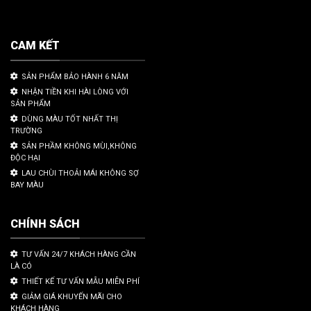
CAM KẾT
SẢN PHẨM BẢO HÀNH 6 NĂM
NHẬN TIỀN KHI HÀI LÒNG VỚI
SẢN PHẨM
DÙNG MÀU TỐT NHẤT THỊ
TRƯỜNG
SẢN PHẦM KHÔNG MÙI,KHÔNG
ĐỘC HẠI
LAU CHÙI THOẢI MÁI KHÔNG SỢ
BAY MÀU
CHÍNH SÁCH
TƯ VẤN 24/7 KHÁCH HÀNG CẦN
LÀ CÓ
THIẾT KẾ TƯ VẤN MẪU MIỄN PHÍ
GIẢM GIÁ KHUYẾN MÃI CHO
KHÁCH HÀNG