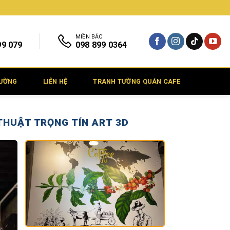
MIỀN BẮC
99 079
098 899 0364
TƯỜNG
LIÊN HỆ
TRANH TƯỜNG QUÁN CAFE
THUẬT TRỌNG TÍN ART 3D