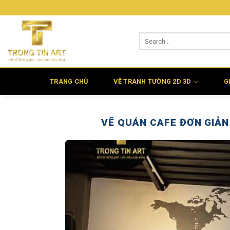
Bỏ
qua
nội
dung
TRANG CHỦ
VẼ TRANH TƯỜNG 2D 3D
G
VẼ QUÁN CAFE ĐƠN GIẢN