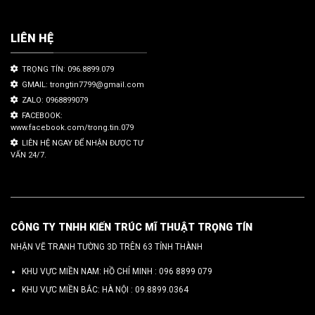
LIÊN HỆ
TRỌNG TÍN: 096.8899.079
GMAIL: trongtin7799@gmail.com
ZALO: 0968899079
FACEBOOK:
www.facebook.com/trong.tin.079
LIÊN HỆ NGAY ĐỂ NHẬN ĐƯỢC TƯ
VẤN 24/7.
CÔNG TY TNHH KIẾN TRÚC MĨ THUẬT TRỌNG TÍN
NHẬN VẼ TRANH TƯỜNG 3D TRÊN 63 TỈNH THÀNH
KHU VỰC MIỀN NAM: HỒ CHÍ MINH :
096 8899 079
KHU VỰC MIỀN BẮC: HÀ NỘI :
09.8899.0364