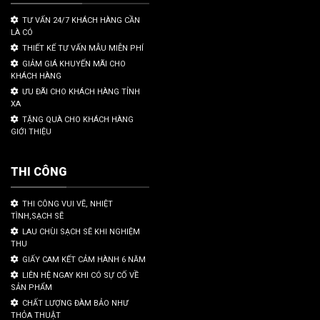
TƯ VẤN 24/7 KHÁCH HÀNG CẦN
LÀ CÓ
THIẾT KẾ TƯ VẤN MẪU MIỄN PHÍ
GIẢM GIÁ KHUYẾN MÃI CHO
KHÁCH HÀNG
ƯU ĐÃI CHO KHÁCH HÀNG TỈNH
XA
TẶNG QUÀ CHO KHÁCH HÀNG
GIỚI THIỆU
THI CÔNG
THI CÔNG VUI VẼ, NHIỆT
TÌNH,SẠCH SẼ
LAU CHÙI SẠCH SẼ KHI NGHIỆM
THU
GIẤY CAM KẾT CẢM HÀNH 6 NĂM
LIÊN HỆ NGAY KHI CÓ SỰ CỐ VỀ
SẢN PHẨM
CHẤT LƯỢNG ĐÀM BẢO NHƯ
THỎA THUẬT