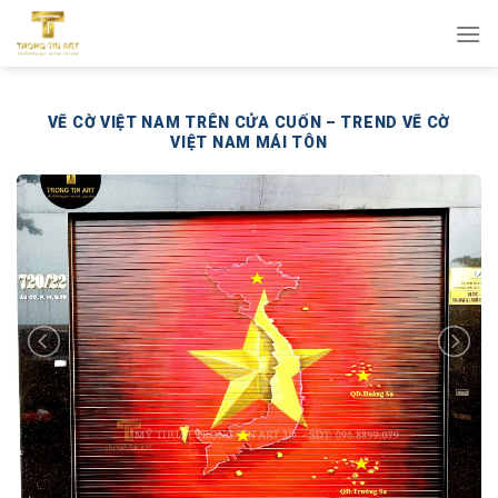
Bỏ
qua
nội
dung
VẼ CỜ VIỆT NAM TRÊN CỬA CUỐN – TREND VẼ CỜ
VIỆT NAM MÁI TÔN