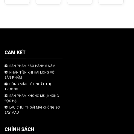
CAM KẾT
SẢN PHẨM BẢO HÀNH 6 NĂM
NHẬN TIỀN KHI HÀI LÒNG VỚI
SẢN PHẨM
DÙNG MÀU TỐT NHẤT THỊ
TRƯỜNG
SẢN PHẦM KHÔNG MÙI,KHÔNG
ĐỘC HẠI
LAU CHÙI THOẢI MÁI KHÔNG SỢ
BAY MÀU
CHÍNH SÁCH