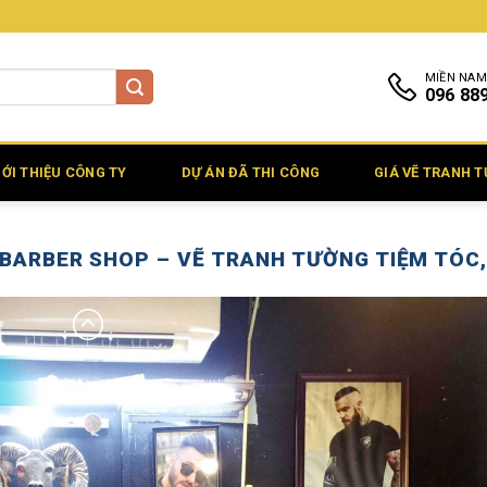
MIỀN NAM
096 88
IỚI THIỆU CÔNG TY
DỰ ÁN ĐÃ THI CÔNG
GIÁ VẼ TRANH 
BARBER SHOP – VẼ TRANH TƯỜNG TIỆM TÓC