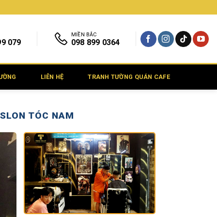
MIỀN BẮC
99 079
098 899 0364
TƯỜNG
LIÊN HỆ
TRANH TƯỜNG QUÁN CAFE
,SLON TÓC NAM