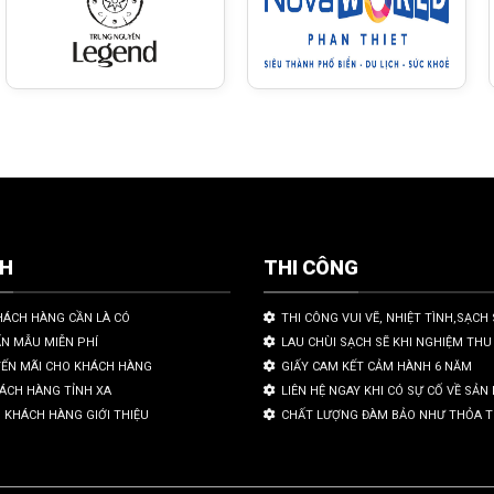
CH
THI CÔNG
HÁCH HÀNG CẦN LÀ CÓ
THI CÔNG VUI VẼ, NHIỆT TÌNH,SẠCH 
ẤN MẪU MIỄN PHÍ
LAU CHÙI SẠCH SẼ KHI NGHIỆM THU
YẾN MÃI CHO KHÁCH HÀNG
GIẤY CAM KẾT CẢM HÀNH 6 NĂM
HÁCH HÀNG TỈNH XA
LIÊN HỆ NGAY KHI CÓ SỰ CỐ VỀ SẢ
 KHÁCH HÀNG GIỚI THIỆU
CHẤT LƯỢNG ĐÀM BẢO NHƯ THỎA 