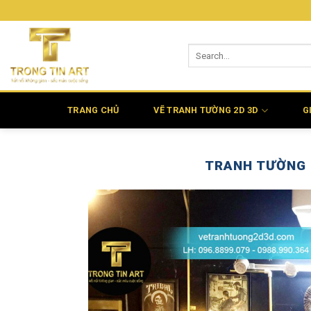
Bỏ
qua
nội
dung
TRANG CHỦ
VẼ TRANH TƯỜNG 2D 3D
G
TRANH TƯỜNG 