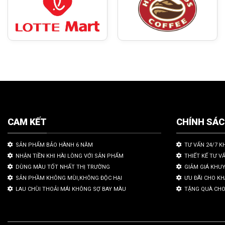
CAM KẾT
CHÍNH SÁ
SẢN PHẨM BẢO HÀNH 6 NĂM
TƯ VẤN 24/7 K
NHẬN TIỀN KHI HÀI LÒNG VỚI SẢN PHẨM
THIẾT KẾ TƯ V
DÙNG MÀU TỐT NHẤT THỊ TRƯỜNG
GIẢM GIÁ KHU
SẢN PHẦM KHÔNG MÙI,KHÔNG ĐỘC HẠI
ƯU ĐÃI CHO K
LAU CHÙI THOẢI MÁI KHÔNG SỢ BAY MÀU
TẶNG QUÀ CHO