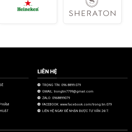
LIÊN HỆ
SẼ
TRỌNG TÍN: 096.8899.079
GMAIL: trongtin7799@gmail.com
ZALO: 0968899079
N PHẨM
FACEBOOK: www.facebook.com/trong.tin.079
THUẬT
LIÊN HỆ NGAY ĐỂ NHẬN ĐƯỢC TƯ VẤN 24/7.