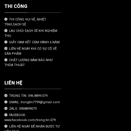
THI CÔNG
THI CÔNG VUI VẼ, NHIỆT
TÌNH,SẠCH SẼ
LAU CHÙI SẠCH SẼ KHI NGHIỆM
THU
GIẤY CAM KẾT CẢM HÀNH 6 NĂM
LIÊN HỆ NGAY KHI CÓ SỰ CỐ VỀ
SẢN PHẨM
CHẤT LƯỢNG ĐÀM BẢO NHƯ
THỎA THUẬT
LIÊN HỆ
TRỌNG TÍN: 096.8899.079
GMAIL: trongtin7799@gmail.com
ZALO: 0968899079
FACEBOOK:
www.facebook.com/trong.tin.079
LIÊN HỆ NGAY ĐỂ NHẬN ĐƯỢC TƯ