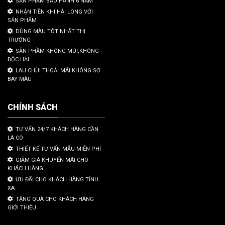
SẢN PHẨM BẢO HÀNH 6 NĂM
NHẬN TIỀN KHI HÀI LÒNG VỚI
SẢN PHẨM
DÙNG MÀU TỐT NHẤT THỊ
TRƯỜNG
SẢN PHẦM KHÔNG MÙI,KHÔNG
ĐỘC HẠI
LAU CHÙI THOẢI MÁI KHÔNG SỢ
BAY MÀU
CHÍNH SÁCH
TƯ VẤN 24/7 KHÁCH HÀNG CẦN
LÀ CÓ
THIẾT KẾ TƯ VẤN MẪU MIỄN PHÍ
GIẢM GIÁ KHUYẾN MÃI CHO
KHÁCH HÀNG
ƯU ĐÃI CHO KHÁCH HÀNG TỈNH
XA
TẶNG QUÀ CHO KHÁCH HÀNG
GIỚI THIỆU