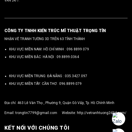
VẤN 24/7.
CÔNG TY TNHH KIẾN TRÚC MĨ THUẬT TRỌNG TÍN
NHẬN VẼ TRANH TƯỜNG 3D TRÊN 63 TỈNH THÀNH
KHU VỰC MIỀN NAM: HỒ CHÍ MINH :
096 8899 079
KHU VỰC MIỀN BẮC: HÀ NỘI :
09.8899.0364
KHU VỰC MIỀN TRUNG: ĐÀ NẴNG :
035.3427.097
KHU VỰC MIỀN TÂY: CẦN THƠ :
096.8899.079
Địa chỉ: 463 Lê Văn Thọ , Phường 9, Quận Gò Vấp, Tp. Hồ Chính Minh
Email:
trongtin7799@gmail.com
Website:
http://vetranhtuong2d3d.com/
KẾT NỐI VỚI CHÚNG TÔI