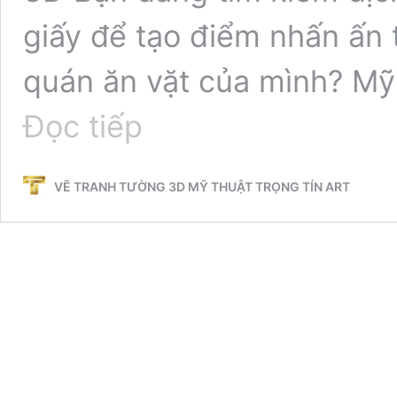
giấy để tạo điểm nhấn ấn
quán ăn vặt của mình? Mỹ
VẼ
Đọc tiếp
TRANH
TƯỜNG
PHỐ
VẼ TRANH TƯỜNG 3D MỸ THUẬT TRỌNG TÍN ART
CỔ
HOA
GIẤY
CHO
QUÁN
LẨU
TOMYUM,
QUÁN
ĂN
VẶT
–
TRÀ