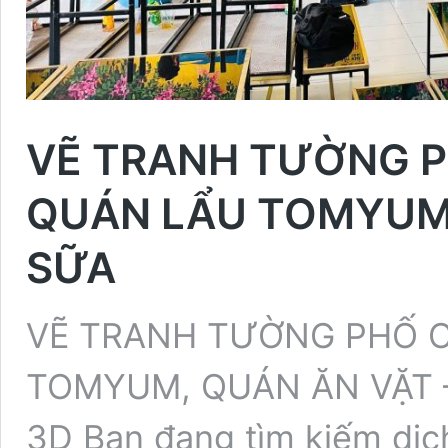
VẼ TRANH TƯỜNG P
QUÁN LẨU TOMYUM,
SỮA
VẼ TRANH TƯỜNG PHỐ C
TOMYUM, QUÁN ĂN VẶT 
3D Bạn đang tìm kiếm dịc